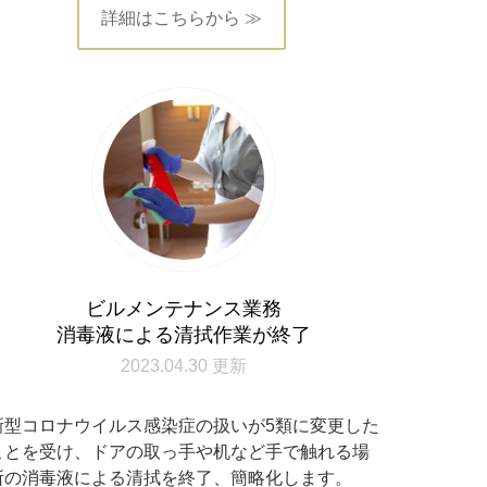
詳細はこちらから ≫
ビルメンテナンス業務
消毒液による清拭作業が終了
2023.04.30 更新
新型コロナウイルス感染症の扱いが5類に変更した
ことを受け、ドアの取っ手や机など手で触れる場
所の消毒液による清拭を終了、簡略化します。