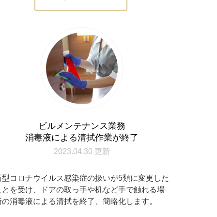
ビルメンテナンス業務
消毒液による清拭作業が終了
2023.04.30 更新
新型コロナウイルス感染症の扱いが5類に変更した
ことを受け、ドアの取っ手や机など手で触れる場
所の消毒液による清拭を終了、簡略化します。